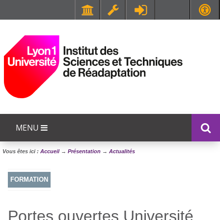
Faculté de Médecine et de Maïeutique Lyon Sud - Charles Mérieux
UFR STAPS (Sciences et Techniques des Activités Physiques et Sportives)
MENU
Vous êtes ici :
Accueil
→
Présentation
→
Actualités
FORMATION
Portes ouvertes Université