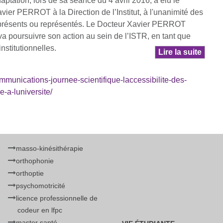
ptation, lors de sa séance du 4 avril 2016, a élu le
vier PERROT à la Direction de l’Institut, à l'unanimité des
résents ou représentés. Le Docteur Xavier PERROT
 poursuivre son action au sein de l’ISTR, en tant que
nstitutionnelles.
Lire la suite
ommunications-journee-scientifique-laccessibilite-des-
e-a-luniversite/
masso-kinésithérapie
orthophonie
orthoptie
psychomotricité
licence professionnelle de
codeur en lfpc
master santé