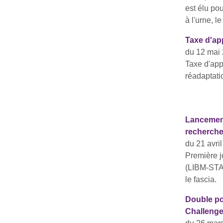
est élu po
à l'urne, 
Taxe d'ap
du 12 mai
Taxe d'app
réadaptati
Lancement
recherche
du 21 avri
Première j
(LIBM-STA
le fascia.
Double po
Challenge