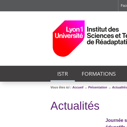
Facu
Faculté de Médecine et de Maïeutique Lyon Sud - Charles Mérieux
Institut des Sciences et Techniques de Réadaptation
Institut des Sciences Pharmaceutiques et Biologiques
ISTR
FORMATIONS
Vous êtes ici :
Accueil
→
Présentation
→
Actualités
Actualités
Journée sc