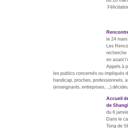
du 26 mar
Félicitati
Rencontre
le 24 mars
Les Rencon
recherche a
en avant l
Appels à p
les publics concernés ou impliqués 
handicap, proches, professionnels, as
(enseignants, entreprises, ...) décide
Accueil de
de Shangh
du 6 janvi
Dans le ca
Tong de Sh