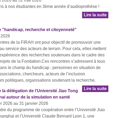
s 2026 au 31 mai 2026
ons à nos étudiantes en 3ème année d’audioprothèse !
Lire la suite
 "handicap, recherche et citoyenneté"
 2026
tres de la FIRAH ont pour objectif de promouvoir une
u service des acteurs de terrain. Pour cela, elles mettent
’expérience des recherches soutenues dans le cadre des
rojets de la Fondation.Ces rencontres s’adressent à tous
dans le champ du handicap : personnes en situation de
sociations, chercheurs, acteurs de l’inclusion
urs politiques, organisations soutenant la recherche.
Lire la suite
 la délégation de l’Université Jiao Tong
ai autour de la simulation en santé
er 2026 au 31 janvier 2026
dre du programme de coopération entre l’Université Jiao
anghai et l’Université Claude Bernard Lyon 1, une