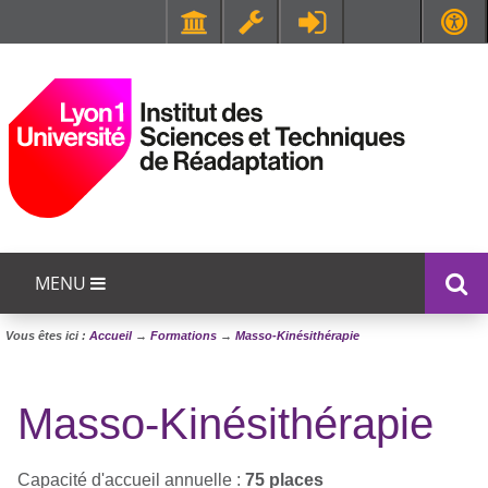
Faculté de Médecine et de Maïeutique Lyon Sud - Charles Mérieux
UFR STAPS (Sciences et Techniques des Activités Physiques et Sportives)
MENU
Vous êtes ici :
Accueil
→
Formations
→
Masso-Kinésithérapie
Masso-Kinésithérapie
Capacité d'accueil annuelle :
75 places