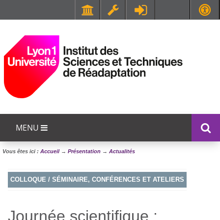
Faculté de Médecine et de Maïeutique Lyon Sud - Charles Mérieux
UFR STAPS (Sciences et Techniques des Activités Physiques et Sportives)
MENU
Vous êtes ici :
Accueil
→
Présentation
→
Actualités
COLLOQUE / SÉMINAIRE, CONFÉRENCES ET ATELIERS
Journée scientifique :