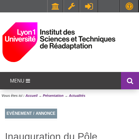
Faculté de Médecine et de Maïeutique Lyon Sud - Charles Mérieux
UFR STAPS (Sciences et Techniques des Activités Physiques et Sportives)
MENU
Vous êtes ici :
Accueil
→
Présentation
→
Actualités
EVÈNEMENT / ANNONCE
Inauguration du Pôle