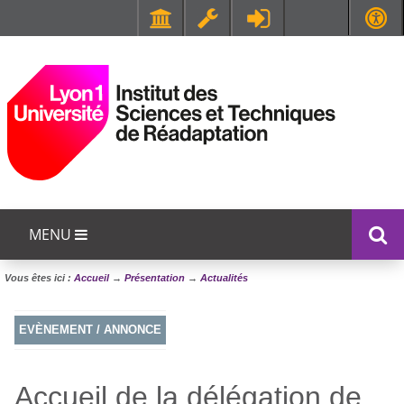
Faculté de Médecine et de Maïeutique Lyon Sud - Charles Mérieux
UFR STAPS (Sciences et Techniques des Activités Physiques et Sportives)
MENU
Vous êtes ici :
Accueil
→
Présentation
→
Actualités
EVÈNEMENT / ANNONCE
Accueil de la délégation de