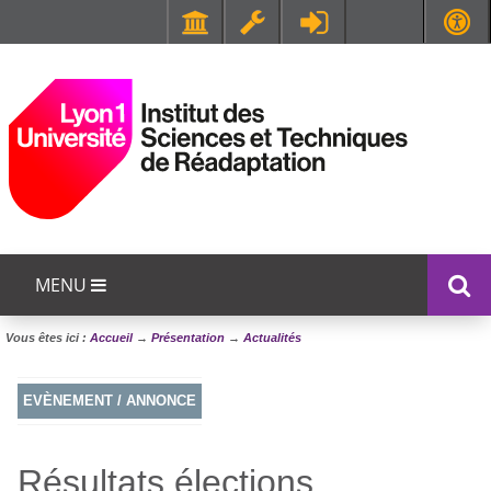
Faculté de Médecine et de Maïeutique Lyon Sud - Charles Mérieux
UFR STAPS (Sciences et Techniques des Activités Physiques et Sportives)
MENU
Vous êtes ici :
Accueil
→
Présentation
→
Actualités
EVÈNEMENT / ANNONCE
Résultats élections