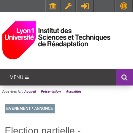
Faculté de Médecine et de Maïeutique Lyon Sud - Charles Mérieux
UFR STAPS (Sciences et Techniques des Activités Physiques et Sportives)
MENU
Vous êtes ici :
Accueil
→
Présentation
→
Actualités
EVÈNEMENT / ANNONCE
Election partielle -